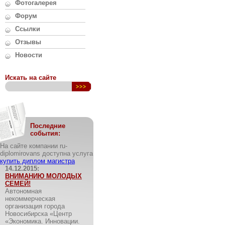
Фотогалерея
Форум
Ссылки
Отзывы
Новости
Искать на сайте
Последние
события:
На сайте компании ru-
diplomirovans доступна услуга
купить диплом магистра
14.12.2015:
ВНИМАНИЮ МОЛОДЫХ
СЕМЕЙ!
Автономная
некоммерческая
организация города
Новосибирска «Центр
«Экономика. Инновации.