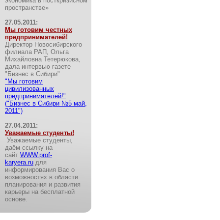
экономика в посткризисном
пространстве»
27.05.2011:
Мы готовим честных
предпринимателей!
Директор Новосибирского
филиала РАП, Ольга
Михайловна Тетерюкова,
дала интервью газете
"Бизнес в Сибири"
"Мы готовим
цивилизованных
предпринимателей!"
("Бизнес в Сибири №5 май,
2011")
27.04.2011:
Уважаемые студенты!
Уважаемые студенты,
даём ссылку на
сайт
WWW.prof-
karyera.ru
для
информирования Вас о
возможностях в области
планирования и развития
карьеры на бесплатной
основе.