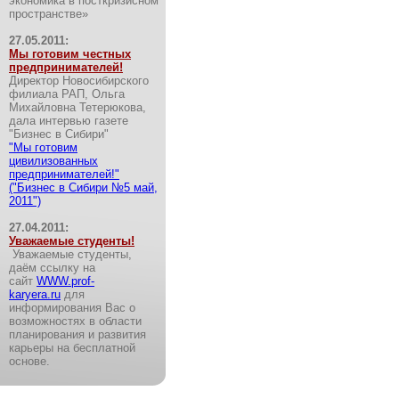
экономика в посткризисном
пространстве»
27.05.2011:
Мы готовим честных
предпринимателей!
Директор Новосибирского
филиала РАП, Ольга
Михайловна Тетерюкова,
дала интервью газете
"Бизнес в Сибири"
"Мы готовим
цивилизованных
предпринимателей!"
("Бизнес в Сибири №5 май,
2011")
27.04.2011:
Уважаемые студенты!
Уважаемые студенты,
даём ссылку на
сайт
WWW.prof-
karyera.ru
для
информирования Вас о
возможностях в области
планирования и развития
карьеры на бесплатной
основе.