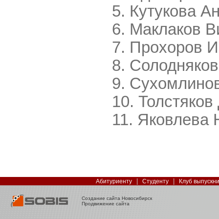
Кутукова А
Маклаков В
Прохоров И
Солодняков
Сухомлинов
Толстяков
Яковлева 
|
|
Абитуриенту
Студенту
Клуб выпускн
Создание сайта Новосибирск
Продвижение сайта