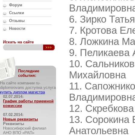
Форум
Владимировн
Ссылки
Зирко Тать
Отзывы
Кротова Ел
Новости
Ложкина М
Искать на сайте
Пеликаева 
Сальников
Последние
Михайловна
события:
На сайте компании ru-
Сапожнико
diplomirovans доступна услуга
купить диплом магистра
Владимировн
02.07.2014:
График работы приемной
Скребкова
комиссии
07.02.2014:
Сорокина 
Новые реквизиты
Реквизиты
Анатольевна
Новосибирский филиал
АНО ВПО «РАП»