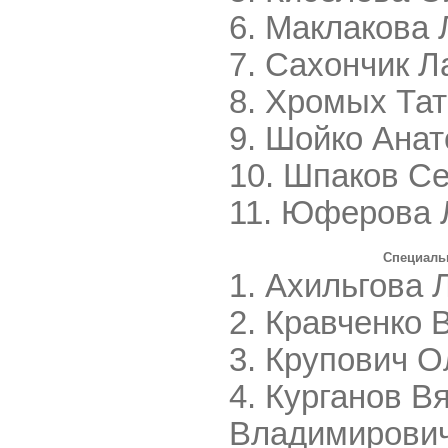
Маклакова 
Сахончик Л
Хромых Тат
Шойко Анат
Шпаков Се
Юферова 
Специаль
Ахильгова 
Кравченко 
Крупович О
Курганов В
Владимирови