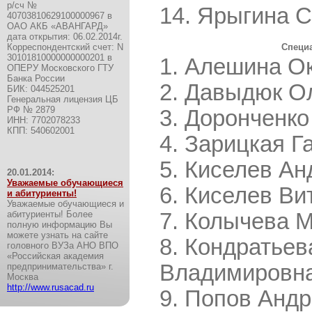
р/сч №
Ярыгина С
40703810629100000967 в
ОАО АКБ «АВАHГАРД»
дата открытия: 06.02.2014г.
Корреспондентский счет: N
Специ
30101810000000000201 в
Алешина Ок
ОПЕРУ Московского ГТУ
Банка России
Давыдюк Ол
БИК: 044525201
Генеральная лицензия ЦБ
РФ № 2879
Доронченко
ИHH: 7702078233
КПП: 540602001
Зарицкая Г
Киселев Ан
20.01.2014:
Уважаемые обучающиеся
Киселев Ви
и абитуриенты!
Уважаемые обучающиеся и
абитуриенты! Более
Колычева М
полную информацию Вы
можете узнать на сайте
Кондратьев
головного ВУЗа АНО ВПО
«Российская академия
Владимировн
предпринимательства» г.
Москва
http://www.rusacad.ru
Попов Андр