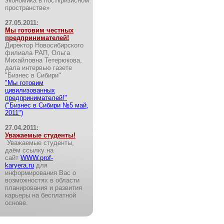
экономика в посткризисном
пространстве»
27.05.2011:
Мы готовим честных
предпринимателей!
Директор Новосибирского
филиала РАП, Ольга
Михайловна Тетерюкова,
дала интервью газете
"Бизнес в Сибири"
"Мы готовим
цивилизованных
предпринимателей!"
("Бизнес в Сибири №5 май,
2011")
27.04.2011:
Уважаемые студенты!
Уважаемые студенты,
даём ссылку на
сайт
WWW.prof-
karyera.ru
для
информирования Вас о
возможностях в области
планирования и развития
карьеры на бесплатной
основе.