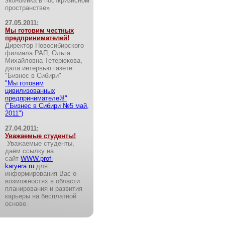
экономика в посткризисном
пространстве»
27.05.2011:
Мы готовим честных
предпринимателей!
Директор Новосибирского
филиала РАП, Ольга
Михайловна Тетерюкова,
дала интервью газете
"Бизнес в Сибири"
"Мы готовим
цивилизованных
предпринимателей!"
("Бизнес в Сибири №5 май,
2011")
27.04.2011:
Уважаемые студенты!
Уважаемые студенты,
даём ссылку на
сайт
WWW.prof-
karyera.ru
для
информирования Вас о
возможностях в области
планирования и развития
карьеры на бесплатной
основе.