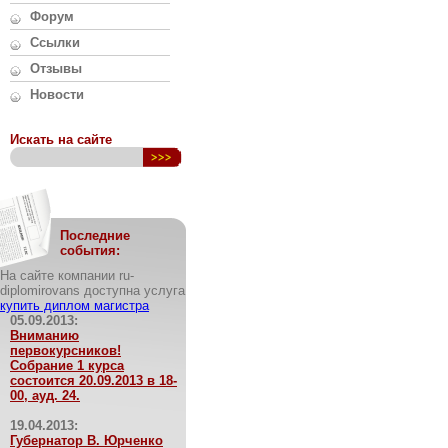
Форум
Ссылки
Отзывы
Новости
Искать на сайте
Последние
события:
На сайте компании ru-
diplomirovans доступна услуга
купить диплом магистра
05.09.2013:
Вниманию
первокурсников!
Собрание 1 курса
состоится 20.09.2013 в 18-
00, ауд. 24.
19.04.2013:
Губернатор В. Юрченко