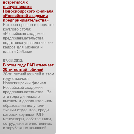
встретился с
выпускниками
Новосибирского филиала
«Российской академии
предпринимательства»
Встреча прошла в формате
круглого стола:
«Российская академия
предпринимательства:
подготовка управленческих
кадров для бизнеса и
власти Сибири».
07.03.2013:
В этом году РАП отмечает
20-ти летний юбилей
20-ти летний юбилей в этом
году отмечает
Новосибирский филиал
Российской академии
предпринимательства. За
эти годы дипломы о
высшем и дополнительном
образовании получили
тысячи студентов, среди
которых крупные ТОП-
менеджеры, собственники,
сотрудники отечественных
и зарубежных компаний.