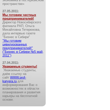
экономика в посткризисном
пространстве»
27.05.2011:
Мы готовим честных
предпринимателей!
Директор Новосибирского
филиала РАП, Ольга
Михайловна Тетерюкова,
дала интервью газете
"Бизнес в Сибири"
"Мы готовим
цивилизованных
предпринимателей!"
("Бизнес в Сибири №5 май,
2011")
27.04.2011:
Уважаемые студенты!
Уважаемые студенты,
даём ссылку на
сайт
WWW.prof-
karyera.ru
для
информирования Вас о
возможностях в области
планирования и развития
карьеры на бесплатной
основе.